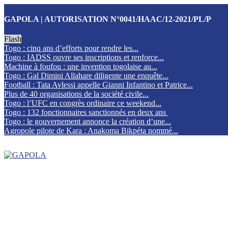
GAPOLA | AUTORISATION N°0041/HAAC/12-2021/PL/P
Flash
Togo : cinq ans d’efforts pour rendre les...
Togo : IADSS ouvre ses inscriptions et renforce...
Machine à foufou : une invention togolaise au...
Togo : Gal Dimini Allahare diligente une enquête...
Football : Tata Avlessi appelle Gianni Infantino et Patrice...
Plus de 40 organisations de la société civile...
Togo : l’UFC en congrès ordinaire ce weekend...
Togo : 132 fonctionnaires sanctionnés en deux ans
Togo : le gouvernement annonce la création d’une...
Agropole pilote de Kara : Anakoma Bikpéta nommé...