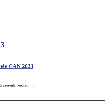
23
phée CAN 2023
té présenté vendredi …