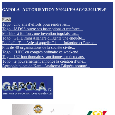
GAPOLA | AUTORISATION N°0041/HAAC/12-2021/PL/P
Flash
Togo : cinq ans d’efforts pour rendre les...
Togo : IADSS ouvre ses inscriptions et renforce...
Machine à foufou : une invention togolaise au...
Togo : Gal Dimini Allahare diligente une enquête...
Football : Tata Avlessi appelle Gianni Infantino et Patrice...
Plus de 40 organisations de la société civile...
Togo : l’UFC en congrès ordinaire ce weekend...
Togo : 132 fonctionnaires sanctionnés en deux ans
Togo : le gouvernement annonce la création d’une...
Agropole pilote de Kara : Anakoma Bikpéta nommé...