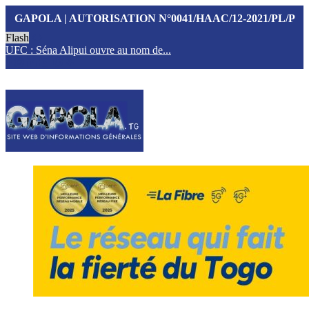
GAPOLA | AUTORISATION N°0041/HAAC/12-2021/PL/P
Flash
UFC : Séna Alipui ouvre au nom de...
T