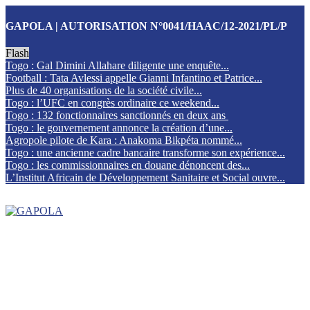
GAPOLA | AUTORISATION N°0041/HAAC/12-2021/PL/P
Flash
Togo : Gal Dimini Allahare diligente une enquête...
Football : Tata Avlessi appelle Gianni Infantino et Patrice...
Plus de 40 organisations de la société civile...
Togo : l’UFC en congrès ordinaire ce weekend...
Togo : 132 fonctionnaires sanctionnés en deux ans
Togo : le gouvernement annonce la création d’une...
Agropole pilote de Kara : Anakoma Bikpéta nommé...
Togo : une ancienne cadre bancaire transforme son expérience...
Togo : les commissionnaires en douane dénoncent des...
L’Institut Africain de Développement Sanitaire et Social ouvre...