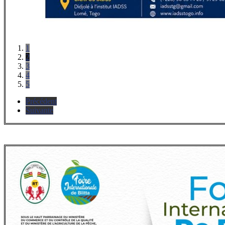
1
2
3
4
5
Précédent
Suivante