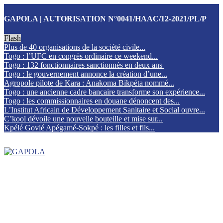
GAPOLA | AUTORISATION N°0041/HAAC/12-2021/PL/P
Flash
Plus de 40 organisations de la société civile...
Togo : l’UFC en congrès ordinaire ce weekend...
Togo : 132 fonctionnaires sanctionnés en deux ans
Togo : le gouvernement annonce la création d’une...
Agropole pilote de Kara : Anakoma Bikpéta nommé...
Togo : une ancienne cadre bancaire transforme son expérience...
Togo : les commissionnaires en douane dénoncent des...
L’Institut Africain de Développement Sanitaire et Social ouvre...
C’kool dévoile une nouvelle bouteille et mise sur...
Kpélé Govié Apégamé-Sokpé : les filles et fils...