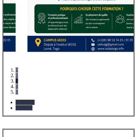
1
2
3
4
5
Précédent
Suivante