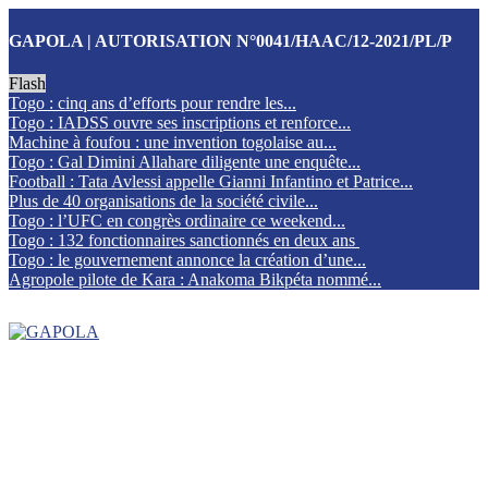
GAPOLA | AUTORISATION N°0041/HAAC/12-2021/PL/P
Flash
Togo : cinq ans d’efforts pour rendre les...
Togo : IADSS ouvre ses inscriptions et renforce...
Machine à foufou : une invention togolaise au...
Togo : Gal Dimini Allahare diligente une enquête...
Football : Tata Avlessi appelle Gianni Infantino et Patrice...
Plus de 40 organisations de la société civile...
Togo : l’UFC en congrès ordinaire ce weekend...
Togo : 132 fonctionnaires sanctionnés en deux ans
Togo : le gouvernement annonce la création d’une...
Agropole pilote de Kara : Anakoma Bikpéta nommé...