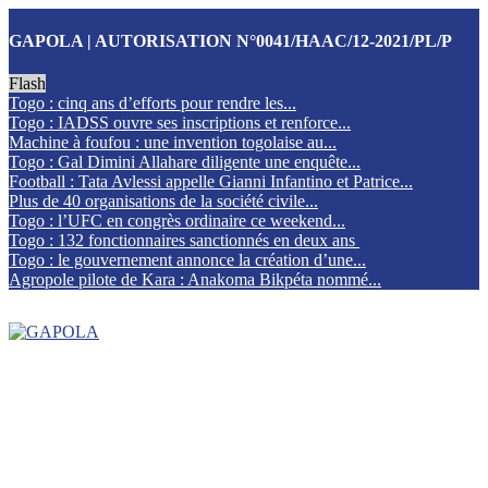
GAPOLA | AUTORISATION N°0041/HAAC/12-2021/PL/P
Flash
Togo : cinq ans d’efforts pour rendre les...
Togo : IADSS ouvre ses inscriptions et renforce...
Machine à foufou : une invention togolaise au...
Togo : Gal Dimini Allahare diligente une enquête...
Football : Tata Avlessi appelle Gianni Infantino et Patrice...
Plus de 40 organisations de la société civile...
Togo : l’UFC en congrès ordinaire ce weekend...
Togo : 132 fonctionnaires sanctionnés en deux ans
Togo : le gouvernement annonce la création d’une...
Agropole pilote de Kara : Anakoma Bikpéta nommé...