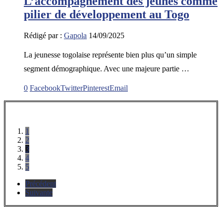
L’accompagnement des jeunes comme
pilier de développement au Togo
Rédigé par :
Gapola
14/09/2025
La jeunesse togolaise représente bien plus qu’un simple
segment démographique. Avec une majeure partie …
0
Facebook
Twitter
Pinterest
Email
1
2
3
4
5
Précédent
Suivante