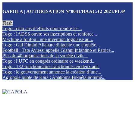
GAPOLA | AUTORISATION N°0041/HAAC/12-2021/PL/P
Flash
Togo : cinq ans d’efforts pour rendre les...
Togo : IADSS ouvre ses inscriptions et renforce...
Machine à foufou : une invention togolaise au...
Togo : Gal Dimini Allahare diligente une enquête...
Football : Tata Avlessi appelle Gianni Infantino et Patrice...
Plus de 40 organisations de la société civile...
Togo : l’UFC en congrès ordinaire ce weekend...
Togo : 132 fonctionnaires sanctionnés en deux ans
Togo : le gouvernement annonce la création d’une...
Agropole pilote de Kara : Anakoma Bikpéta nommé...