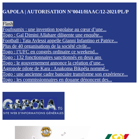
GAPOLA | AUTORISATION N°0041/HAAC/12-2021/PL/P
Flash
Foufoumix : une invention togolaise au cœur d’une...
Togo : Gal Dimini Allahare diligente une enquête...
Football : Tata Avlessi appelle Gianni Infantino et Patrice...
Plus de 40 organisations de la société civile...
Togo : l’UFC en congrès ordinaire ce weekend...
Togo : 132 fonctionnaires sanctionnés en deux ans
Togo : le gouvernement annonce la création d’une...
Agropole pilote de Kara : Anakoma Bikpéta nommé...
Togo : une ancienne cadre bancaire transforme son expérience...
Togo : les commissionnaires en douane dénoncent des...