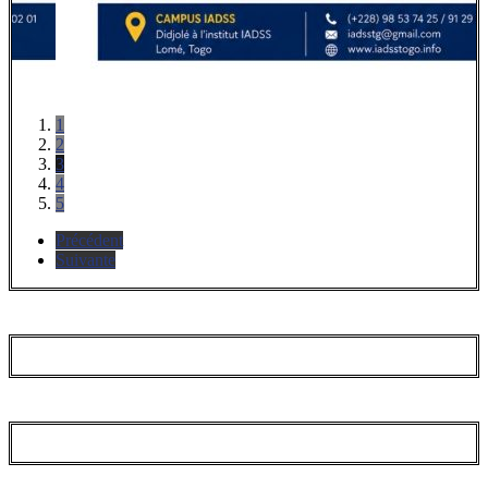
1
2
3
4
5
Précédent
Suivante