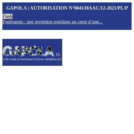
GAPOLA | AUTORISATION N°0041/HAAC/12-2021/PL/P
Flash
Foufoumix : une invention togolaise au cœur d’une...
T