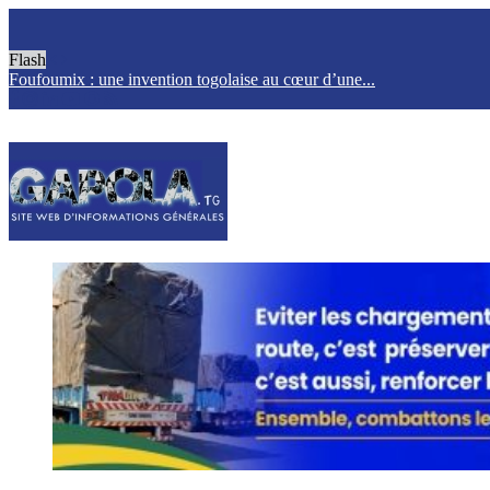
Flash
Foufoumix : une invention togolaise au cœur d’une...