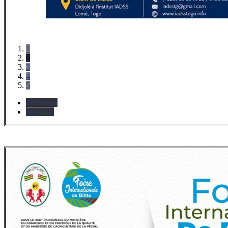
1
2
3
4
5
Précédent
Suivante