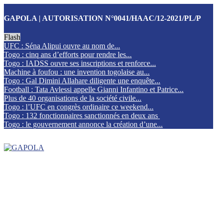
GAPOLA | AUTORISATION N°0041/HAAC/12-2021/PL/P
Flash
UFC : Séna Alipui ouvre au nom de...
Togo : cinq ans d’efforts pour rendre les...
Togo : IADSS ouvre ses inscriptions et renforce...
Machine à foufou : une invention togolaise au...
Togo : Gal Dimini Allahare diligente une enquête...
Football : Tata Avlessi appelle Gianni Infantino et Patrice...
Plus de 40 organisations de la société civile...
Togo : l’UFC en congrès ordinaire ce weekend...
Togo : 132 fonctionnaires sanctionnés en deux ans
Togo : le gouvernement annonce la création d’une...