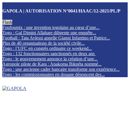
GAPOLA | AUTORISATION N°0041/HAAC/12-2021/PL/P
Flash
Foufoumix : une invention togolaise au cœur d’une...
Togo : Gal Dimini Allahare diligente une enquête...
Football : Tata Avlessi appelle Gianni Infantino et Patrice...
Plus de 40 organisations de la société civile...
Togo : l’UFC en congrès ordinaire ce weekend...
Togo : 132 fonctionnaires sanctionnés en deux ans
Togo : le gouvernement annonce la création d’une...
Agropole pilote de Kara : Anakoma Bikpéta nommé...
Togo : une ancienne cadre bancaire transforme son expérience...
Togo : les commissionnaires en douane dénoncent des...