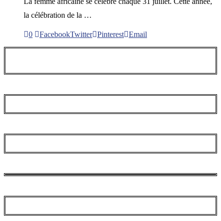
La femme africaine se célèbre chaque 31 juillet. Cette année,
la célébration de la …
0
Facebook
Twitter
Pinterest
Email