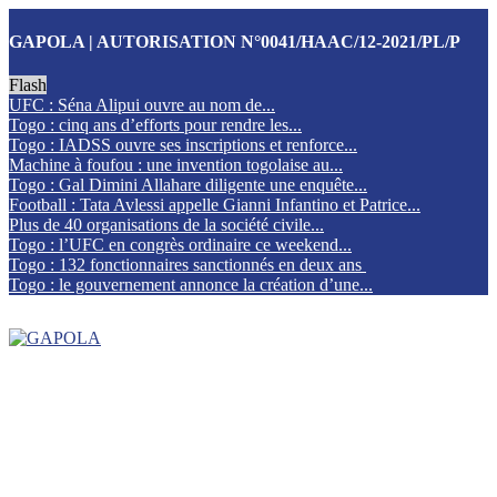
GAPOLA | AUTORISATION N°0041/HAAC/12-2021/PL/P
Flash
UFC : Séna Alipui ouvre au nom de...
Togo : cinq ans d’efforts pour rendre les...
Togo : IADSS ouvre ses inscriptions et renforce...
Machine à foufou : une invention togolaise au...
Togo : Gal Dimini Allahare diligente une enquête...
Football : Tata Avlessi appelle Gianni Infantino et Patrice...
Plus de 40 organisations de la société civile...
Togo : l’UFC en congrès ordinaire ce weekend...
Togo : 132 fonctionnaires sanctionnés en deux ans
Togo : le gouvernement annonce la création d’une...