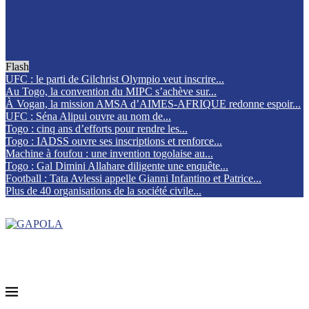
Flash
UFC : le parti de Gilchrist Olympio veut inscrire...
Au Togo, la convention du MIPC s’achève sur...
À Vogan, la mission AMSA d’AIMES-AFRIQUE redonne espoir...
UFC : Séna Alipui ouvre au nom de...
Togo : cinq ans d’efforts pour rendre les...
Togo : IADSS ouvre ses inscriptions et renforce...
Machine à foufou : une invention togolaise au...
Togo : Gal Dimini Allahare diligente une enquête...
Football : Tata Avlessi appelle Gianni Infantino et Patrice...
Plus de 40 organisations de la société civile...