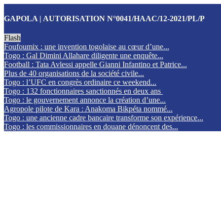
GAPOLA | AUTORISATION N°0041/HAAC/12-2021/PL/P
Flash
Foufoumix : une invention togolaise au cœur d’une...
Togo : Gal Dimini Allahare diligente une enquête...
Football : Tata Avlessi appelle Gianni Infantino et Patrice...
Plus de 40 organisations de la société civile...
Togo : l’UFC en congrès ordinaire ce weekend...
Togo : 132 fonctionnaires sanctionnés en deux ans
Togo : le gouvernement annonce la création d’une...
Agropole pilote de Kara : Anakoma Bikpéta nommé...
Togo : une ancienne cadre bancaire transforme son expérience...
Togo : les commissionnaires en douane dénoncent des...