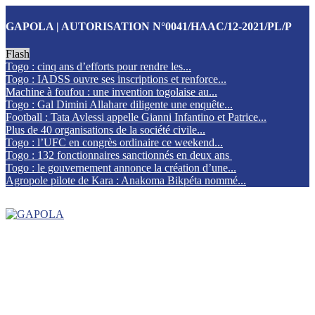
GAPOLA | AUTORISATION N°0041/HAAC/12-2021/PL/P
Flash
Togo : cinq ans d’efforts pour rendre les...
Togo : IADSS ouvre ses inscriptions et renforce...
Machine à foufou : une invention togolaise au...
Togo : Gal Dimini Allahare diligente une enquête...
Football : Tata Avlessi appelle Gianni Infantino et Patrice...
Plus de 40 organisations de la société civile...
Togo : l’UFC en congrès ordinaire ce weekend...
Togo : 132 fonctionnaires sanctionnés en deux ans
Togo : le gouvernement annonce la création d’une...
Agropole pilote de Kara : Anakoma Bikpéta nommé...