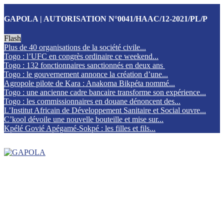
GAPOLA | AUTORISATION N°0041/HAAC/12-2021/PL/P
Flash
Plus de 40 organisations de la société civile...
Togo : l’UFC en congrès ordinaire ce weekend...
Togo : 132 fonctionnaires sanctionnés en deux ans
Togo : le gouvernement annonce la création d’une...
Agropole pilote de Kara : Anakoma Bikpéta nommé...
Togo : une ancienne cadre bancaire transforme son expérience...
Togo : les commissionnaires en douane dénoncent des...
L’Institut Africain de Développement Sanitaire et Social ouvre...
C’kool dévoile une nouvelle bouteille et mise sur...
Kpélé Govié Apégamé-Sokpé : les filles et fils...