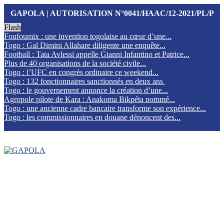
GAPOLA | AUTORISATION N°0041/HAAC/12-2021/PL/P
Flash
Foufoumix : une invention togolaise au cœur d’une...
Togo : Gal Dimini Allahare diligente une enquête...
Football : Tata Avlessi appelle Gianni Infantino et Patrice...
Plus de 40 organisations de la société civile...
Togo : l’UFC en congrès ordinaire ce weekend...
Togo : 132 fonctionnaires sanctionnés en deux ans
Togo : le gouvernement annonce la création d’une...
Agropole pilote de Kara : Anakoma Bikpéta nommé...
Togo : une ancienne cadre bancaire transforme son expérience...
Togo : les commissionnaires en douane dénoncent des...