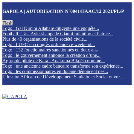
GAPOLA | AUTORISATION N°0041/HAAC/12-2021/PL/P
Flash
Togo : Gal Dimini Allahare diligente une enquête...
Football : Tata Avlessi appelle Gianni Infantino et Patrice...
Plus de 40 organisations de la société civile...
Togo : l’UFC en congrès ordinaire ce weekend...
Togo : 132 fonctionnaires sanctionnés en deux ans
Togo : le gouvernement annonce la création d’une...
Agropole pilote de Kara : Anakoma Bikpéta nommé...
Togo : une ancienne cadre bancaire transforme son expérience...
Togo : les commissionnaires en douane dénoncent des...
L’Institut Africain de Développement Sanitaire et Social ouvre...