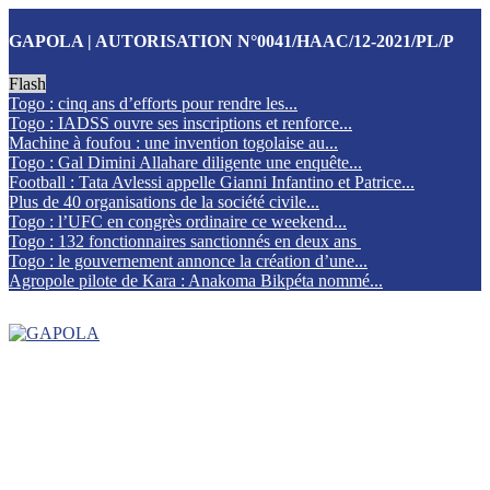
GAPOLA | AUTORISATION N°0041/HAAC/12-2021/PL/P
Flash
Togo : cinq ans d’efforts pour rendre les...
Togo : IADSS ouvre ses inscriptions et renforce...
Machine à foufou : une invention togolaise au...
Togo : Gal Dimini Allahare diligente une enquête...
Football : Tata Avlessi appelle Gianni Infantino et Patrice...
Plus de 40 organisations de la société civile...
Togo : l’UFC en congrès ordinaire ce weekend...
Togo : 132 fonctionnaires sanctionnés en deux ans
Togo : le gouvernement annonce la création d’une...
Agropole pilote de Kara : Anakoma Bikpéta nommé...