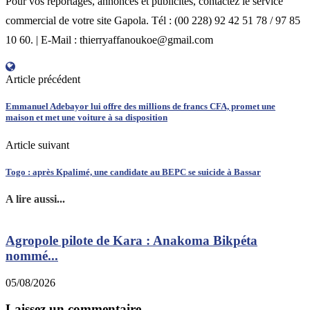
Pour vos reportages, annonces et publicités, contactez le service
commercial de votre site Gapola. Tél : (00 228) 92 42 51 78 / 97 85
10 60. | E-Mail : thierryaffanoukoe@gmail.com
Article précédent
Emmanuel Adebayor lui offre des millions de francs CFA, promet une
maison et met une voiture à sa disposition
Article suivant
Togo : après Kpalimé, une candidate au BEPC se suicide à Bassar
A lire aussi...
Agropole pilote de Kara : Anakoma Bikpéta
nommé...
05/08/2026
3
Laissez un commentaire