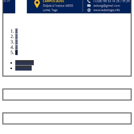
1
2
3
4
5
Précédent
Suivante