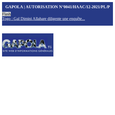
GAPOLA | AUTORISATION N°0041/HAAC/12-2021/PL/P
Flash
Togo : Gal Dimini Allahare diligente une enquête...
F