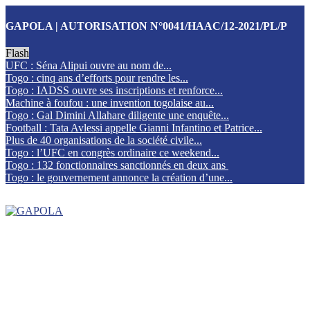
GAPOLA | AUTORISATION N°0041/HAAC/12-2021/PL/P
Flash
UFC : Séna Alipui ouvre au nom de...
Togo : cinq ans d’efforts pour rendre les...
Togo : IADSS ouvre ses inscriptions et renforce...
Machine à foufou : une invention togolaise au...
Togo : Gal Dimini Allahare diligente une enquête...
Football : Tata Avlessi appelle Gianni Infantino et Patrice...
Plus de 40 organisations de la société civile...
Togo : l’UFC en congrès ordinaire ce weekend...
Togo : 132 fonctionnaires sanctionnés en deux ans
Togo : le gouvernement annonce la création d’une...