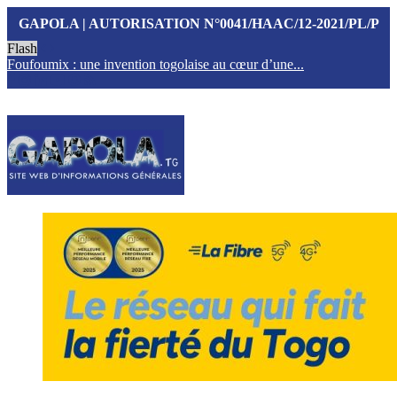
GAPOLA | AUTORISATION N°0041/HAAC/12-2021/PL/P
Flash
Foufoumix : une invention togolaise au cœur d’une...
T