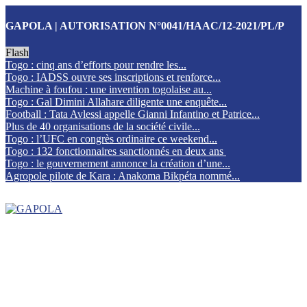
GAPOLA | AUTORISATION N°0041/HAAC/12-2021/PL/P
Flash
Togo : cinq ans d’efforts pour rendre les...
Togo : IADSS ouvre ses inscriptions et renforce...
Machine à foufou : une invention togolaise au...
Togo : Gal Dimini Allahare diligente une enquête...
Football : Tata Avlessi appelle Gianni Infantino et Patrice...
Plus de 40 organisations de la société civile...
Togo : l’UFC en congrès ordinaire ce weekend...
Togo : 132 fonctionnaires sanctionnés en deux ans
Togo : le gouvernement annonce la création d’une...
Agropole pilote de Kara : Anakoma Bikpéta nommé...