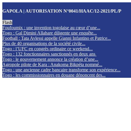
GAPOLA | AUTORISATION N°0041/HAAC/12-2021/PL/P
Flash
Foufoumix : une invention togolaise au cœur d’une...
Togo : Gal Dimini Allahare diligente une enquête...
Football : Tata Avlessi appelle Gianni Infantino et Patrice...
Plus de 40 organisations de la société civile...
Togo : l’UFC en congrès ordinaire ce weekend...
Togo : 132 fonctionnaires sanctionnés en deux ans
Togo : le gouvernement annonce la création d’une...
Agropole pilote de Kara : Anakoma Bikpéta nommé...
Togo : une ancienne cadre bancaire transforme son expérience...
Togo : les commissionnaires en douane dénoncent des...