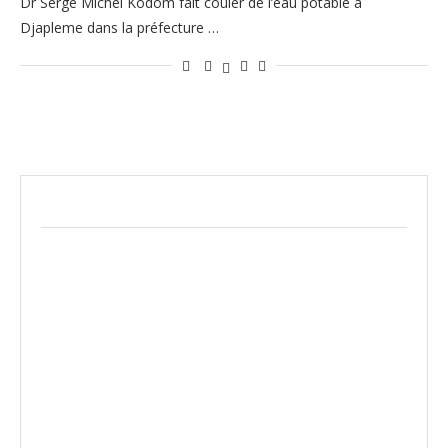
Dr Serge Michel Kodom fait couler de l’eau potable à
Djapleme dans la préfecture …