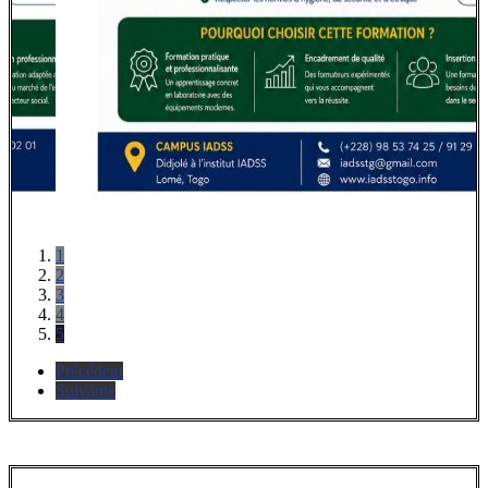
1
2
3
4
5
Précédent
Suivante