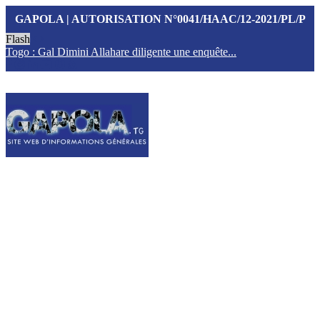
GAPOLA | AUTORISATION N°0041/HAAC/12-2021/PL/P
Flash
Togo : Gal Dimini Allahare diligente une enquête...
F