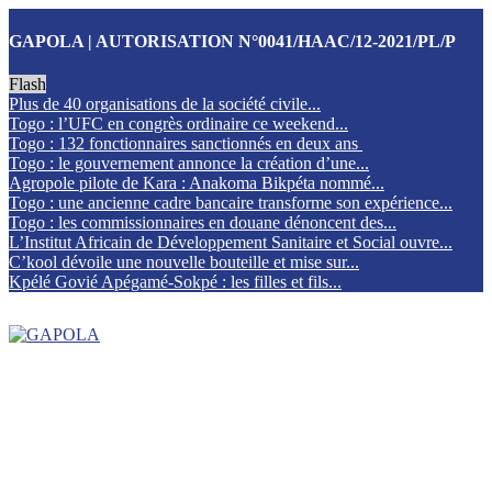
GAPOLA | AUTORISATION N°0041/HAAC/12-2021/PL/P
Flash
Plus de 40 organisations de la société civile...
Togo : l’UFC en congrès ordinaire ce weekend...
Togo : 132 fonctionnaires sanctionnés en deux ans
Togo : le gouvernement annonce la création d’une...
Agropole pilote de Kara : Anakoma Bikpéta nommé...
Togo : une ancienne cadre bancaire transforme son expérience...
Togo : les commissionnaires en douane dénoncent des...
L’Institut Africain de Développement Sanitaire et Social ouvre...
C’kool dévoile une nouvelle bouteille et mise sur...
Kpélé Govié Apégamé-Sokpé : les filles et fils...