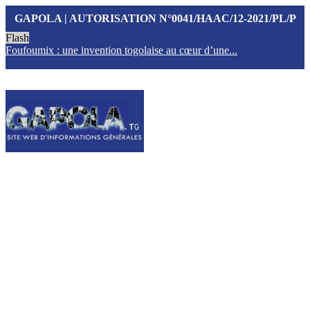
GAPOLA | AUTORISATION N°0041/HAAC/12-2021/PL/P
Flash
Foufoumix : une invention togolaise au cœur d’une...
T