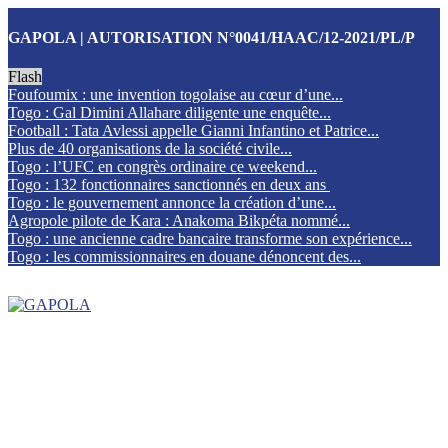
GAPOLA | AUTORISATION N°0041/HAAC/12-2021/PL/P
Flash
Foufoumix : une invention togolaise au cœur d’une...
Togo : Gal Dimini Allahare diligente une enquête...
Football : Tata Avlessi appelle Gianni Infantino et Patrice...
Plus de 40 organisations de la société civile...
Togo : l’UFC en congrès ordinaire ce weekend...
Togo : 132 fonctionnaires sanctionnés en deux ans
Togo : le gouvernement annonce la création d’une...
Agropole pilote de Kara : Anakoma Bikpéta nommé...
Togo : une ancienne cadre bancaire transforme son expérience...
Togo : les commissionnaires en douane dénoncent des...