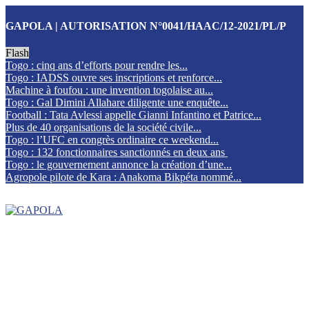
GAPOLA | AUTORISATION N°0041/HAAC/12-2021/PL/P
Flash
Togo : cinq ans d’efforts pour rendre les...
Togo : IADSS ouvre ses inscriptions et renforce...
Machine à foufou : une invention togolaise au...
Togo : Gal Dimini Allahare diligente une enquête...
Football : Tata Avlessi appelle Gianni Infantino et Patrice...
Plus de 40 organisations de la société civile...
Togo : l’UFC en congrès ordinaire ce weekend...
Togo : 132 fonctionnaires sanctionnés en deux ans
Togo : le gouvernement annonce la création d’une...
Agropole pilote de Kara : Anakoma Bikpéta nommé...