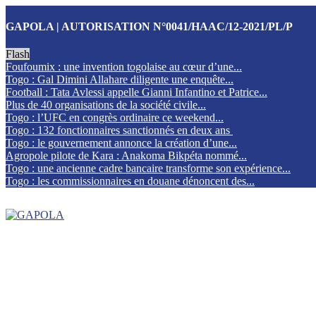
GAPOLA | AUTORISATION N°0041/HAAC/12-2021/PL/P
Flash
Foufoumix : une invention togolaise au cœur d’une...
Togo : Gal Dimini Allahare diligente une enquête...
Football : Tata Avlessi appelle Gianni Infantino et Patrice...
Plus de 40 organisations de la société civile...
Togo : l’UFC en congrès ordinaire ce weekend...
Togo : 132 fonctionnaires sanctionnés en deux ans
Togo : le gouvernement annonce la création d’une...
Agropole pilote de Kara : Anakoma Bikpéta nommé...
Togo : une ancienne cadre bancaire transforme son expérience...
Togo : les commissionnaires en douane dénoncent des...