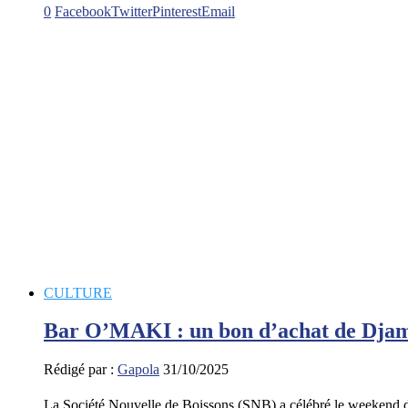
0
Facebook
Twitter
Pinterest
Email
CULTURE
Bar O’MAKI : un bon d’achat de Dja
Rédigé par :
Gapola
31/10/2025
La Société Nouvelle de Boissons (SNB) a célébré le weekend