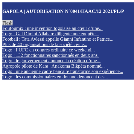
GAPOLA | AUTORISATION N°0041/HAAC/12-2021/PL/P
Flash
Foufoumix : une invention togolaise au cœur d’une...
Togo : Gal Dimini Allahare diligente une enquête...
Football : Tata Avlessi appelle Gianni Infantino et Patrice...
Plus de 40 organisations de la société civile...
Togo : l’UFC en congrès ordinaire ce weekend...
Togo : 132 fonctionnaires sanctionnés en deux ans
Togo : le gouvernement annonce la création d’une...
Agropole pilote de Kara : Anakoma Bikpéta nommé...
Togo : une ancienne cadre bancaire transforme son expérience...
Togo : les commissionnaires en douane dénoncent des...