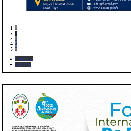
1
2
3
4
5
Précédent
Suivante