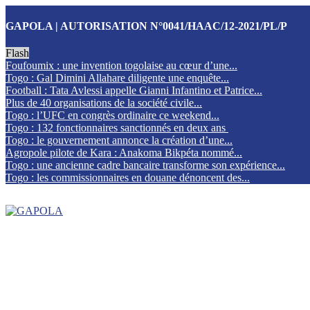
GAPOLA | AUTORISATION N°0041/HAAC/12-2021/PL/P
Flash
Foufoumix : une invention togolaise au cœur d’une...
Togo : Gal Dimini Allahare diligente une enquête...
Football : Tata Avlessi appelle Gianni Infantino et Patrice...
Plus de 40 organisations de la société civile...
Togo : l’UFC en congrès ordinaire ce weekend...
Togo : 132 fonctionnaires sanctionnés en deux ans
Togo : le gouvernement annonce la création d’une...
Agropole pilote de Kara : Anakoma Bikpéta nommé...
Togo : une ancienne cadre bancaire transforme son expérience...
Togo : les commissionnaires en douane dénoncent des...