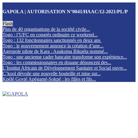
GAPOLA | AUTORISATION N°0041/HAAC/12-2021/PL/P
Flash
Plus de 40 organisations de la société civile...
Togo : l’UFC en congrès ordinaire ce weekend...
Togo : 132 fonctionnaires sanctionnés en deux ans
Togo : le gouvernement annonce la création d’une...
Agropole pilote de Kara : Anakoma Bikpéta nommé...
Togo : une ancienne cadre bancaire transforme son expérience...
Togo : les commissionnaires en douane dénoncent des...
L’Institut Africain de Développement Sanitaire et Social ouvre...
C’kool dévoile une nouvelle bouteille et mise sur...
Kpélé Govié Apégamé-Sokpé : les filles et fils...