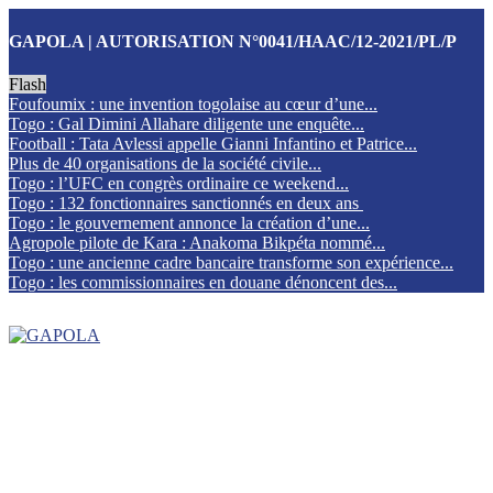
GAPOLA | AUTORISATION N°0041/HAAC/12-2021/PL/P
Flash
Foufoumix : une invention togolaise au cœur d’une...
Togo : Gal Dimini Allahare diligente une enquête...
Football : Tata Avlessi appelle Gianni Infantino et Patrice...
Plus de 40 organisations de la société civile...
Togo : l’UFC en congrès ordinaire ce weekend...
Togo : 132 fonctionnaires sanctionnés en deux ans
Togo : le gouvernement annonce la création d’une...
Agropole pilote de Kara : Anakoma Bikpéta nommé...
Togo : une ancienne cadre bancaire transforme son expérience...
Togo : les commissionnaires en douane dénoncent des...