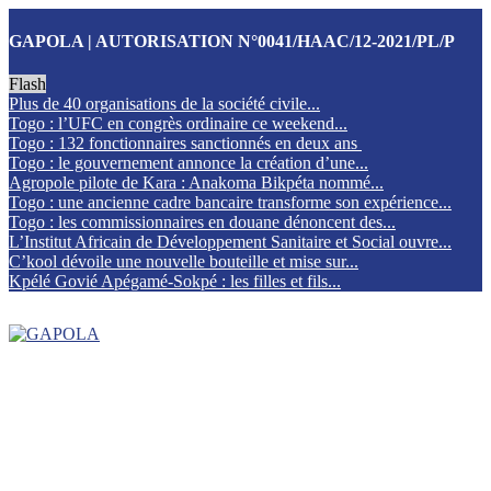
GAPOLA | AUTORISATION N°0041/HAAC/12-2021/PL/P
Flash
Plus de 40 organisations de la société civile...
Togo : l’UFC en congrès ordinaire ce weekend...
Togo : 132 fonctionnaires sanctionnés en deux ans
Togo : le gouvernement annonce la création d’une...
Agropole pilote de Kara : Anakoma Bikpéta nommé...
Togo : une ancienne cadre bancaire transforme son expérience...
Togo : les commissionnaires en douane dénoncent des...
L’Institut Africain de Développement Sanitaire et Social ouvre...
C’kool dévoile une nouvelle bouteille et mise sur...
Kpélé Govié Apégamé-Sokpé : les filles et fils...