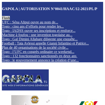
GAPOLA | AUTORISATION N°0041/HAAC/12-2021/PL/P
Flash
UFC : Séna Alipui ouvre au nom de...
Togo : cinq ans d’efforts pour rendre les...
Togo : IADSS ouvre ses inscriptions et renforce...
Machine à foufou : une invention togolaise au...
Togo : Gal Dimini Allahare diligente une enquête...
Football : Tata Avlessi appelle Gianni Infantino et Patrice...
Plus de 40 organisations de la société civile...
Togo : l’UFC en congrès ordinaire ce weekend...
Togo : 132 fonctionnaires sanctionnés en deux ans
Togo : le gouvernement annonce la création d’une...