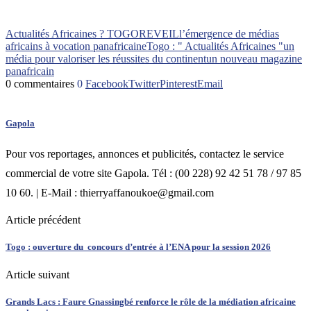
Actualités Africaines ? TOGOREVEIL
l’émergence de médias
africains à vocation panafricaine
Togo : " Actualités Africaines "
un
média pour valoriser les réussites du continent
un nouveau magazine
panafricain
0 commentaires
0
Facebook
Twitter
Pinterest
Email
Gapola
Pour vos reportages, annonces et publicités, contactez le service
commercial de votre site Gapola. Tél : (00 228) 92 42 51 78 / 97 85
10 60. | E-Mail : thierryaffanoukoe@gmail.com
Article précédent
Togo : ouverture du concours d’entrée à l’ENA pour la session 2026
Article suivant
Grands Lacs : Faure Gnassingbé renforce le rôle de la médiation africaine