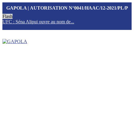
GAPOLA | AUTORISATION N°0041/HAAC/12-2021/PL/P
Flash
UFC : Séna Alipui ouvre au nom de...
T