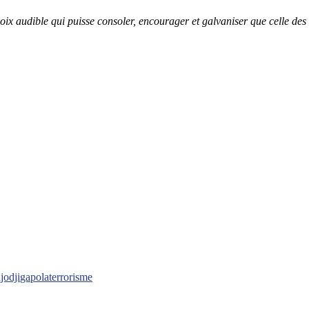
e voix audible qui puisse consoler, encourager et galvaniser que celle de
jodji
gapola
terrorisme