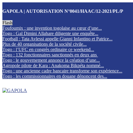
GAPOLA | AUTORISATION N°0041/HAAC/12-2021/PL/P
Flash
Foufoumix : une invention togolaise au cœur d’une...
Togo : Gal Dimini Allahare diligente une enquête...
Football : Tata Avlessi appelle Gianni Infantino et Patrice...
Plus de 40 organisations de la société civile...
Togo : l’UFC en congrès ordinaire ce weekend...
Togo : 132 fonctionnaires sanctionnés en deux ans
Togo : le gouvernement annonce la création d’une...
Agropole pilote de Kara : Anakoma Bikpéta nommé...
Togo : une ancienne cadre bancaire transforme son expérience...
Togo : les commissionnaires en douane dénoncent des...