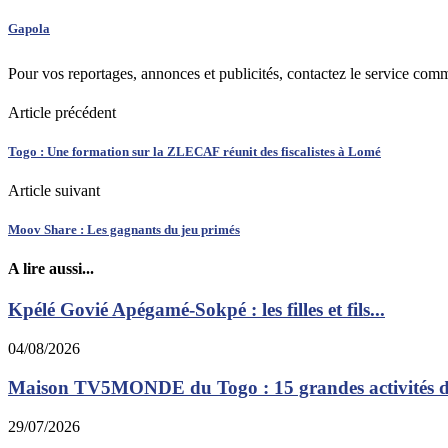
Gapola
Pour vos reportages, annonces et publicités, contactez le service com
Article précédent
Togo : Une formation sur la ZLECAF réunit des fiscalistes à Lomé
Article suivant
Moov Share : Les gagnants du jeu primés
A lire aussi...
Kpélé Govié Apégamé-Sokpé : les filles et fils...
04/08/2026
Maison TV5MONDE du Togo : 15 grandes activités dé
29/07/2026