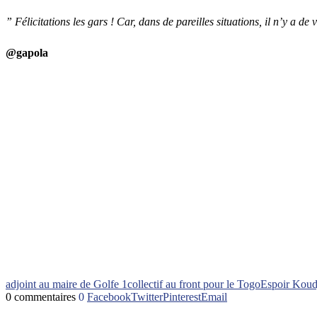
” Félicitations les gars ! Car, dans de pareilles situations, il n’y a d
@gapola
adjoint au maire de Golfe 1
collectif au front pour le Togo
Espoir Koud
0 commentaires
0
Facebook
Twitter
Pinterest
Email