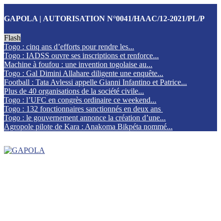
GAPOLA | AUTORISATION N°0041/HAAC/12-2021/PL/P
Flash
Togo : cinq ans d’efforts pour rendre les...
Togo : IADSS ouvre ses inscriptions et renforce...
Machine à foufou : une invention togolaise au...
Togo : Gal Dimini Allahare diligente une enquête...
Football : Tata Avlessi appelle Gianni Infantino et Patrice...
Plus de 40 organisations de la société civile...
Togo : l’UFC en congrès ordinaire ce weekend...
Togo : 132 fonctionnaires sanctionnés en deux ans
Togo : le gouvernement annonce la création d’une...
Agropole pilote de Kara : Anakoma Bikpéta nommé...