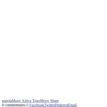
gapola
Moov Africa Togo
Moov Share
0 commentaires
0
Facebook
Twitter
Pinterest
Email