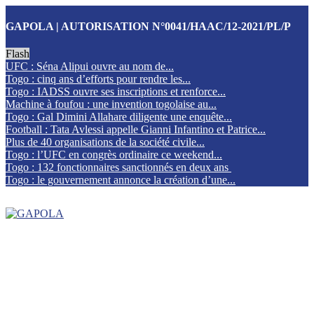
GAPOLA | AUTORISATION N°0041/HAAC/12-2021/PL/P
Flash
UFC : Séna Alipui ouvre au nom de...
Togo : cinq ans d’efforts pour rendre les...
Togo : IADSS ouvre ses inscriptions et renforce...
Machine à foufou : une invention togolaise au...
Togo : Gal Dimini Allahare diligente une enquête...
Football : Tata Avlessi appelle Gianni Infantino et Patrice...
Plus de 40 organisations de la société civile...
Togo : l’UFC en congrès ordinaire ce weekend...
Togo : 132 fonctionnaires sanctionnés en deux ans
Togo : le gouvernement annonce la création d’une...