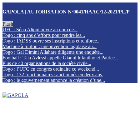
GAPOLA | AUTORISATION N°0041/HAAC/12-2021/PL/P
Flash
UFC : Séna Alipui ouvre au nom de...
Togo : cinq ans d’efforts pour rendre les...
Togo : IADSS ouvre ses inscriptions et renforce...
Machine à foufou : une invention togolaise au...
Togo : Gal Dimini Allahare diligente une enquête...
Football : Tata Avlessi appelle Gianni Infantino et Patrice...
Plus de 40 organisations de la société civile...
Togo : l’UFC en congrès ordinaire ce weekend...
Togo : 132 fonctionnaires sanctionnés en deux ans
Togo : le gouvernement annonce la création d’une...