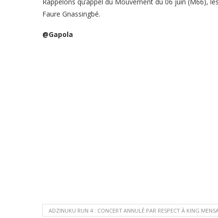
Rappelons qu’appel du Mouvement du 06 juin (M66), les 
Faure Gnassingbé.
@Gapola
ADZINUKU RUN 4 : CONCERT ANNULÉ PAR RESPECT À KING MENS