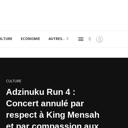
ULTURE
ECONOMIE
AUTRES…
CULTURE
Adzinuku Run 4 :
Concert annulé par
respect à King Mensah
et par compassion aux