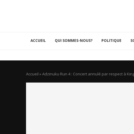
ACCUEIL
QUI SOMMES-NOUS?
POLITIQUE
S
Accueil
»
Adzinuku Run 4 : Concert annulé par respect à Ki