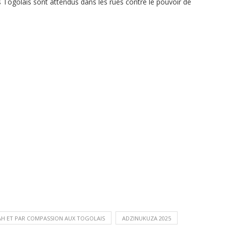
Togolais sont attendus dans les rues contre le pouvoir de
AH ET PAR COMPASSION AUX TOGOLAIS
ADZINUKUZA 2025