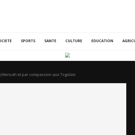
OCIETE
SPORTS
SANTE
CULTURE
EDUCATION
AGRIC
ng Mensah et par compassion aux Togolais