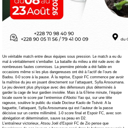
Un véritable match entre deux équipes sous pression. Le match a eu du
mal à véritablement s’emballer. La bataille du milieu a été rude avec de
nombreuses fautes commises. La première période a été faible en
occasions même si les plus dangereuses ont été à l’actif de l’ours de
Badou. 0-0 score à la pause. À la reprise, Espoir FC commence par avoir
la maîtrise du jeu en jouant directement sur l’attaquant, Sylla Ansoumana.
Le jeu devient plus physique avec des défenseurs plus déterminés à
garder la cage de leur gardien inviolée. Mais à la 67ème minute, l’équipe
locale ouvre le score par l’entremise d’Abotsi Yao qui, sur une tête
rageuse, soulève le public du stade Docteur Kaolo de Tsévié. A la
baguette, l’attaquant, Sylla Ansoumana qui est l’auteur de la passe
décisive sur un centre millimétré. 1-0 score final et Espoir FC, avec son
abnégation et détermination, sauve sa peau en D2.
L’entraîneur victorieux, Atsou Joël d’Espoir FC de Zio pense que