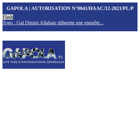
GAPOLA | AUTORISATION N°0041/HAAC/12-2021/PL/P
Flash
Togo : Gal Dimini Allahare diligente une enquête...
F