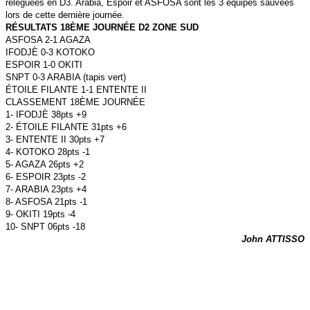
reléguées en D3. Arabia, Espoir et ASFOSA sont les 3 équipes sauvées
lors de cette dernière journée.
RÉSULTATS 18ÈME JOURNÉE D2 ZONE SUD
ASFOSA 2-1 AGAZA
IFODJÈ 0-3 KOTOKO
ESPOIR 1-0 OKITI
SNPT 0-3 ARABIA (tapis vert)
ÉTOILE FILANTE 1-1 ENTENTE II
CLASSEMENT 18ÈME JOURNÉE
1- IFODJÈ 38pts +9
2- ÉTOILE FILANTE 31pts +6
3- ENTENTE II 30pts +7
4- KOTOKO 28pts -1
5- AGAZA 26pts +2
6- ESPOIR 23pts -2
7- ARABIA 23pts +4
8- ASFOSA 21pts -1
9- OKITI 19pts -4
10- SNPT 06pts -18
John ATTISSO