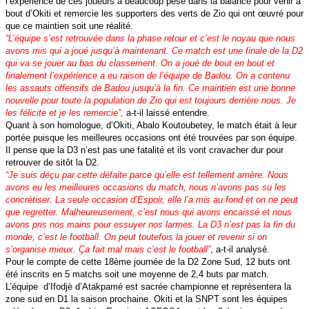
l’expérience de ces joueurs a beaucoup pesé dans la balance pour venir à
bout d’Okiti et remercie les supporters des verts de Zio qui ont œuvré pour
que ce maintien soit une réalité.
“L’équipe s’est retrouvée dans la phase retour et c’est le noyau que nous
avons mis qui a joué jusqu’à maintenant. Ce match est une finale de la D2
qui va se jouer au bas du classement. On a joué de bout en bout et
finalement l’expérience a eu raison de l’équipe de Badou. On a contenu
les assauts offensifs de Badou jusqu’à la fin. Ce maintien est une bonne
nouvelle pour toute la population de Zio qui est toujours derrière nous. Je
les félicite et je les remercie”,
a-t-il laissé entendre.
Quant à son homologue, d’Okiti, Abalo Koutoubetey, le match était à leur
portée puisque les meilleures occasions ont été trouvées par son équipe.
Il pense que la D3 n’est pas une fatalité et ils vont cravacher dur pour
retrouver de sitôt la D2.
“Je suis déçu par cette défaite parce qu’elle est tellement amère. Nous
avons eu les meilleures occasions du match, nous n’avons pas su les
concrétiser. La seule occasion d’Espoir, elle l’a mis au fond et on ne peut
que regretter. Malheureusement, c’est nous qui avons encaissé et nous
avons pris nos mains pour essuyer nos larmes. La D3 n’est pas la fin du
monde, c’est le football. On peut toutefois la jouer et revenir si on
s’organise mieux. Ça fait mal mais c’est le football”
, a-t-il analysé.
Pour le compte de cette 18ème journée de la D2 Zone Sud, 12 buts ont
été inscrits en 5 matchs soit une moyenne de 2,4 buts par match.
L’équipe d’Ifodjè d’Atakpamé est sacrée championne et représentera la
zone sud en D1 la saison prochaine. Okiti et la SNPT sont les équipes