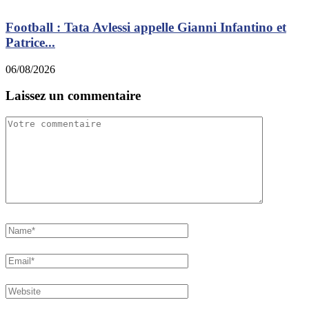
Football : Tata Avlessi appelle Gianni Infantino et
Patrice...
0
06/08/2026
Laissez un commentaire